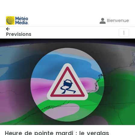
Bienvenue
⋮
Previsions
Heure de pointe mardi : le verglas