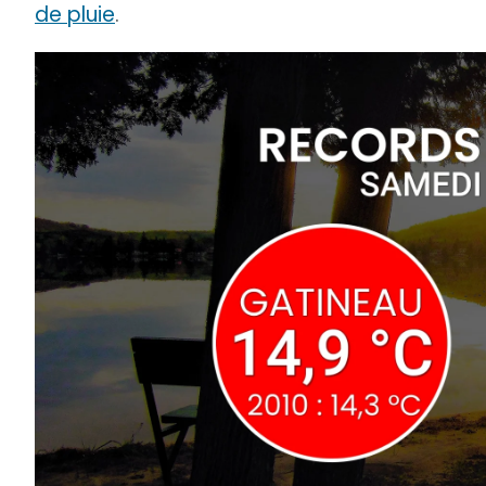
de pluie
.