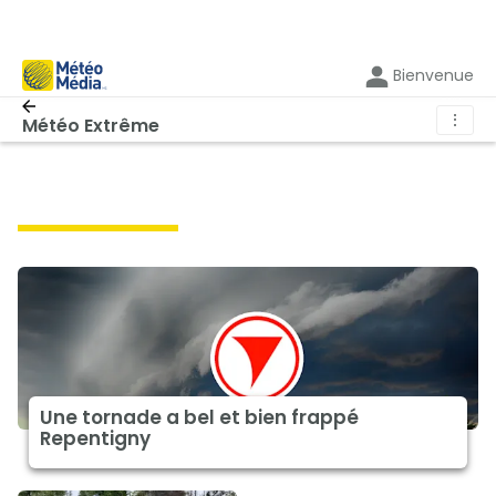
Bienvenue
⋮
Météo Extrême
météo extrême
Une tornade a bel et bien frappé
Repentigny