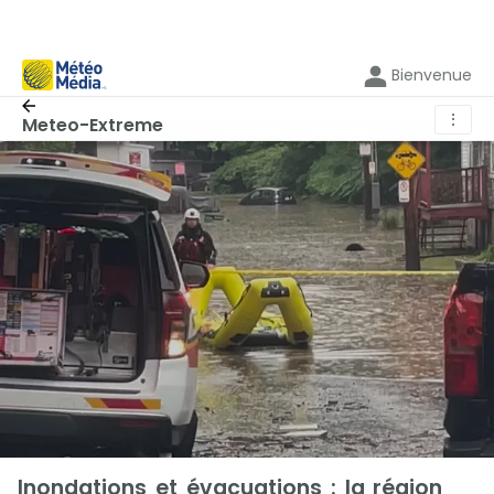
Bienvenue
⋮
Meteo-Extreme
Inondations et évacuations : la région