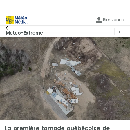
Bienvenue
⋮
Meteo-Extreme
La première tornade québécoise de