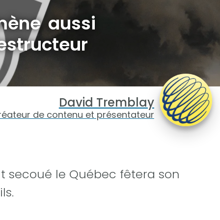
mène aussi
estructeur
David Tremblay
réateur de contenu et présentateur
nt secoué le Québec fêtera son
ls.