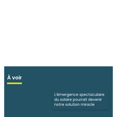
À voir
L’émergence spectaculaire
du solaire pourrait devenir
notre solution miracle