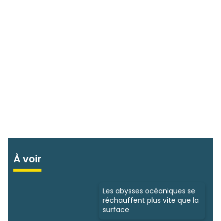
À voir
Les abysses océaniques se
réchauffent plus vite que la
surface