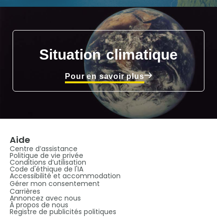
Situation climatique
Pour en savoir plus
Aide
Centre d’assistance
Politique de vie privée
Conditions d’utilisation
Code d'éthique de l'IA
Accessibilité et accommodation
Gérer mon consentement
Carrières
Annoncez avec nous
À propos de nous
Registre de publicités politiques