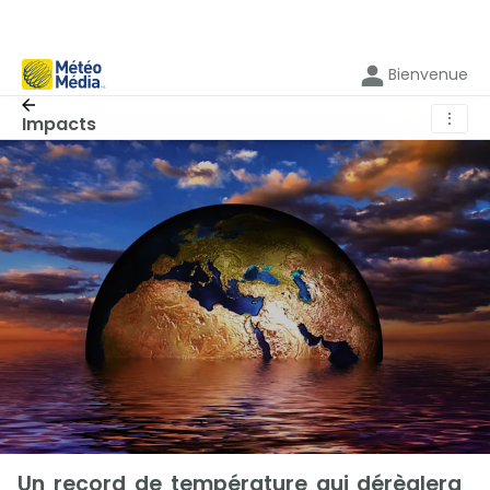
Bienvenue
⋮
Impacts
Un record de température qui dérèglera