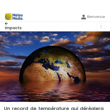
Bienvenue
⋮
Impacts
Un record de température qui dérèglera