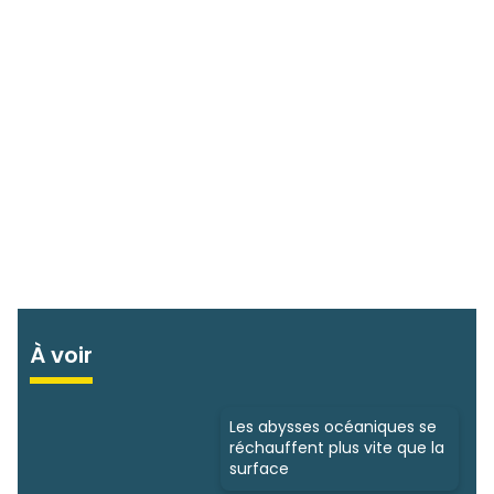
À voir
Les abysses océaniques se
réchauffent plus vite que la
surface