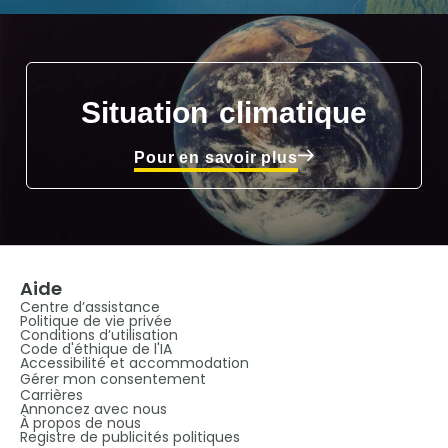
Situation climatique
Pour en savoir plus
Aide
Centre d’assistance
Politique de vie privée
Conditions d’utilisation
Code d'éthique de l'IA
Accessibilité et accommodation
Gérer mon consentement
Carrières
Annoncez avec nous
À propos de nous
Registre de publicités politiques