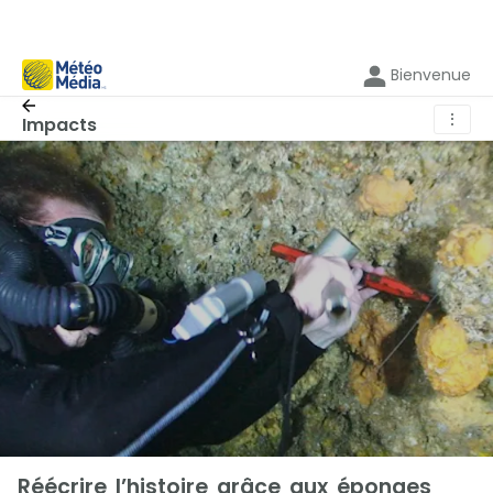
Bienvenue
⋮
Impacts
Réécrire l’histoire grâce aux éponges