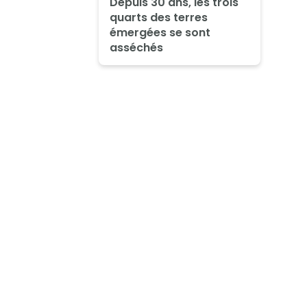
Depuis 30 ans, les trois
quarts des terres
émergées se sont
asséchés