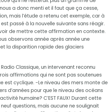
 2009 qu’il ne resterait plus un gramme de
 nous a donc menti et il faut que ça cesse,
nion, mais l’étude a retenu cet exemple, car à
 est passé à la nouvelle suivante sans réagir.
voir de mettre cette affirmation en contexte.
e nous observons année après année une
t la disparition rapide des glaciers
on Radio Classique, un intervenant reconnu
rois affirmations qui ne sont pas soutenues
ue est cyclique. -Le niveau des mers monte de
lliers d’années pour que le niveau des océans
l’activité humaine? C’EST FAUX! Durant cette
é neuf questions, mais aucune ne soulignait