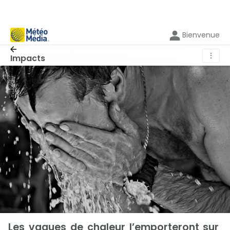
Bienvenue
⋮
Impacts
Les vagues de chaleur l’emporteront sur