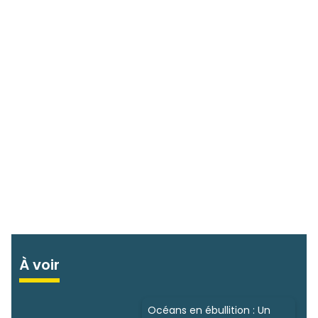
À voir
Océans en ébullition : Un