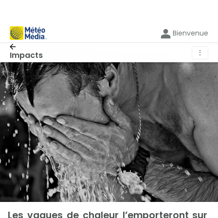
Bienvenue
⋮
Impacts
Les vagues de chaleur l’emporteront sur