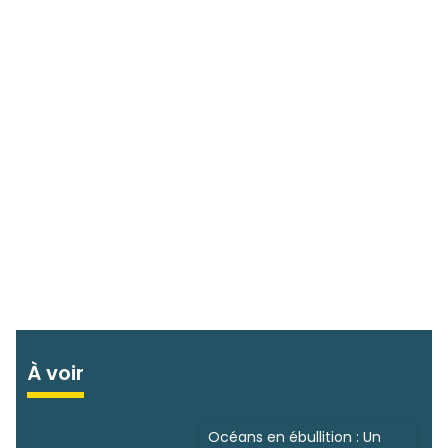
À voir
Océans en ébullition : Un