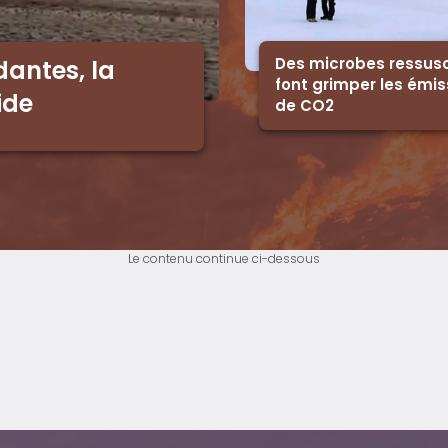
Des microbes ressusc
dantes, la
font grimper les émis
ide
de CO2
Le contenu continue ci-dessous