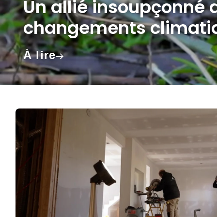
Un allié insoupçonné d
changements climati
À lire