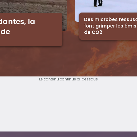
Des microbes ressusc
dantes, la
font grimper les émis
ide
de CO2
Le contenu continue ci-dessous