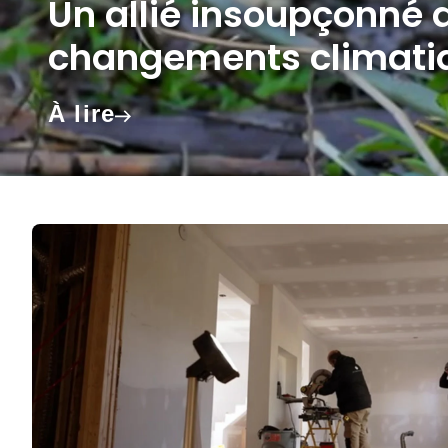
Un allié insoupçonné d
changements climati
À lire