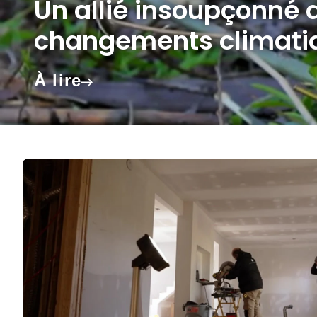
Un allié insoupçonné d
changements climati
À lire