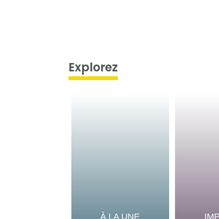
Explorez
À LA UNE
IM