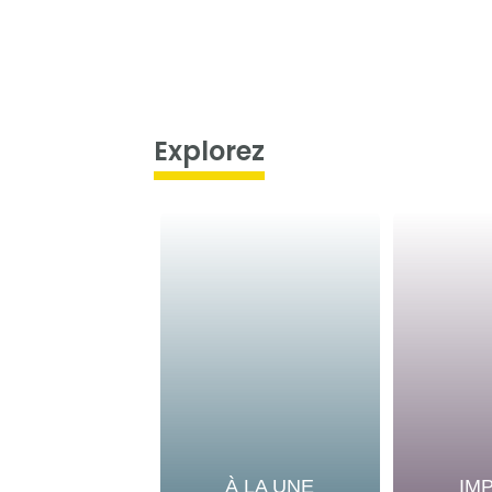
Explorez
À LA UNE
IM