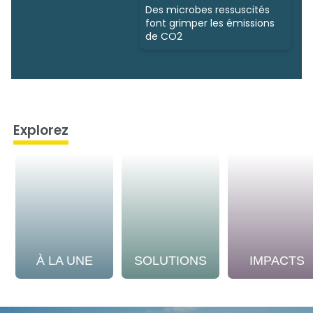
Des microbes ressuscités
font grimper les émissions
de CO2
Explorez
À LA UNE
SOLUTIONS
IMPACTS