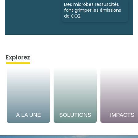
Des microbes ressuscités
font grimper les émissions
de CO2
Explorez
À LA UNE
SOLUTIONS
IMPACTS