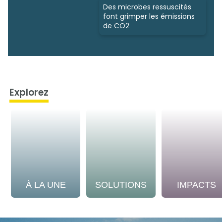
Des microbes ressuscités
font grimper les émissions
de CO2
Explorez
À LA UNE
SOLUTIONS
IMPACTS