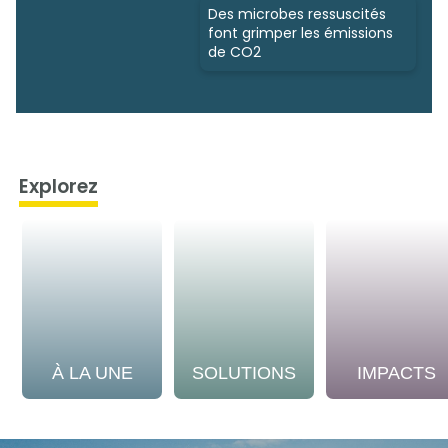
Des microbes ressuscités
font grimper les émissions
de CO2
Explorez
À LA UNE
SOLUTIONS
IMPACTS