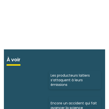
À voir
Les producteurs laitiers
s’attaquent à leurs
émissions
Encore un accident qui fait
avancer la science