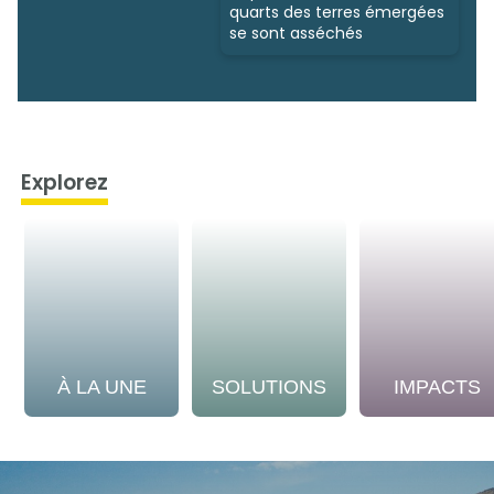
quarts des terres émergées
se sont asséchés
Explorez
À LA UNE
SOLUTIONS
IMPACTS