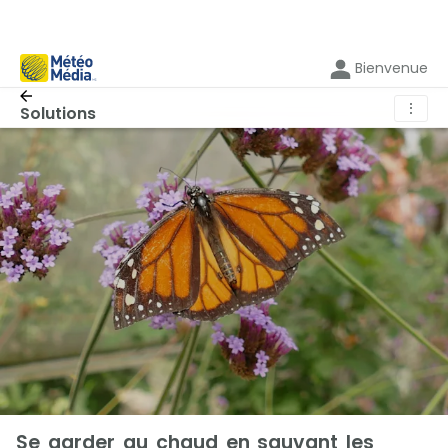
Bienvenue
⋮
Solutions
Se garder au chaud en sauvant les