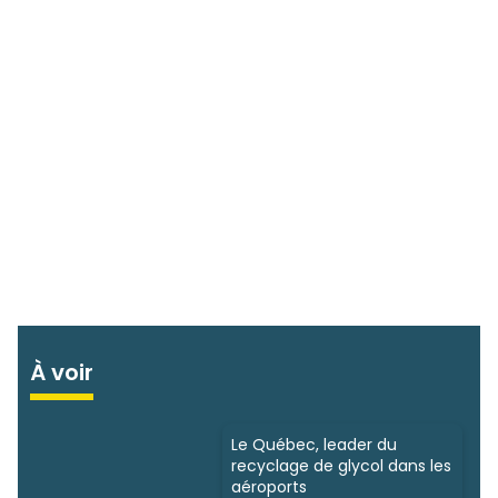
À voir
Le Québec, leader du
recyclage de glycol dans les
aéroports