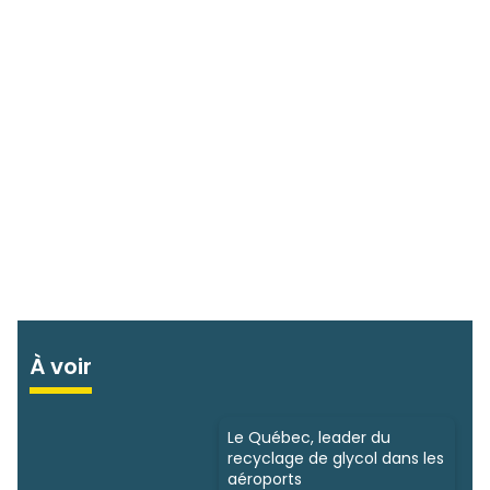
À voir
Le Québec, leader du
recyclage de glycol dans les
aéroports