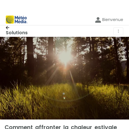
Bienvenue
⋮
Solutions
Comment affronter la chaleur estivale