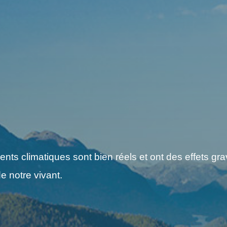
s climatiques sont bien réels et ont des effets grav
e notre vivant.