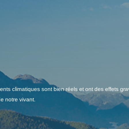
s climatiques sont bien réels et ont des effets grav
e notre vivant.