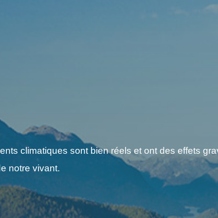
s climatiques sont bien réels et ont des effets grav
e notre vivant.