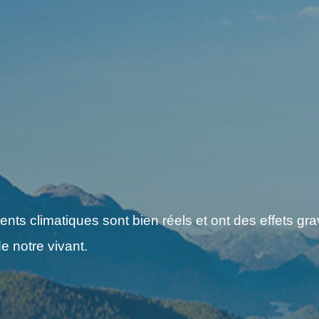
s climatiques sont bien réels et ont des effets grav
e notre vivant.