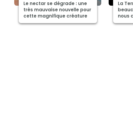
Le nectar se dégrade : une
La Ter
très mauvaise nouvelle pour
beauc
cette magnifique créature
nous 