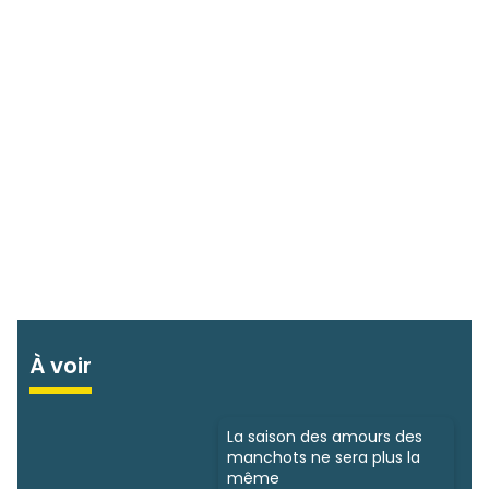
À voir
La saison des amours des
manchots ne sera plus la
même