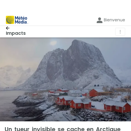
Bienvenue
⋮
Impacts
Un tueur invisible se cache en Arctique