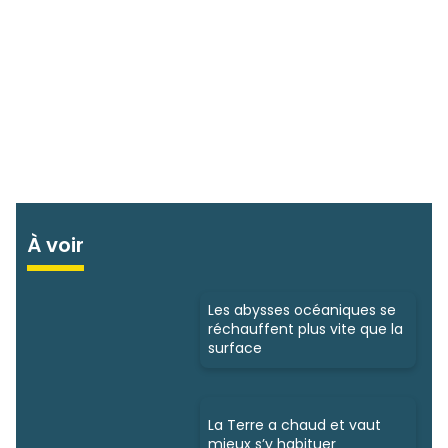
À voir
Les abysses océaniques se
réchauffent plus vite que la
surface
La Terre a chaud et vaut
mieux s’y habituer