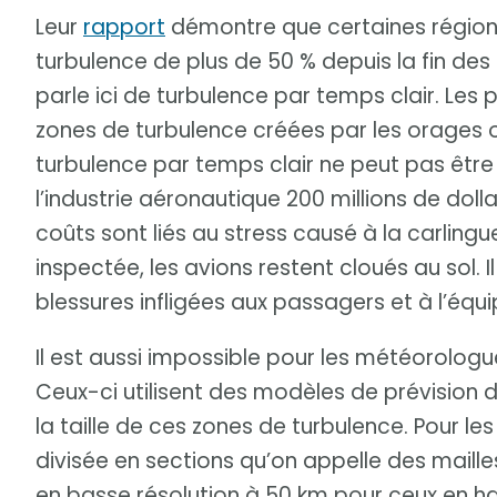
Leur
rapport
démontre que certaines région
turbulence de plus de 50 % depuis la fin des 
parle ici de turbulence par temps clair. Les 
zones de turbulence créées par les orages 
turbulence par temps clair ne peut pas être
l’industrie aéronautique 200 millions de dol
coûts sont liés au stress causé à la carling
inspectée, les avions restent cloués au sol. 
blessures infligées aux passagers et à l’équ
Il est aussi impossible pour les météorologu
Ceux-ci utilisent des modèles de prévision 
la taille de ces zones de turbulence. Pour l
divisée en sections qu’on appelle des maill
en basse résolution à 50 km pour ceux en ha