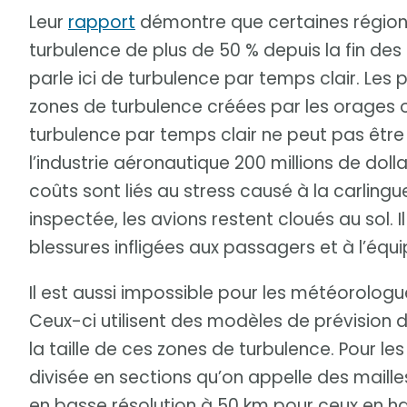
Leur
rapport
démontre que certaines région
turbulence de plus de 50 % depuis la fin des 
parle ici de turbulence par temps clair. Les 
zones de turbulence créées par les orages 
turbulence par temps clair ne peut pas être
l’industrie aéronautique 200 millions de dol
coûts sont liés au stress causé à la carling
inspectée, les avions restent cloués au sol. 
blessures infligées aux passagers et à l’équ
Il est aussi impossible pour les météorologu
Ceux-ci utilisent des modèles de prévision 
la taille de ces zones de turbulence. Pour l
divisée en sections qu’on appelle des maill
en basse résolution à 50 km pour ceux en ha