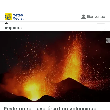
Bienvenue
⋮
Impacts
Peste noire : une éruption volcanique