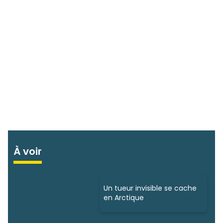
À voir
Un tueur invisible se cache
en Arctique