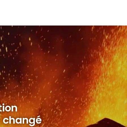
tion
t changé