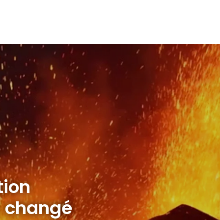
tion
t changé