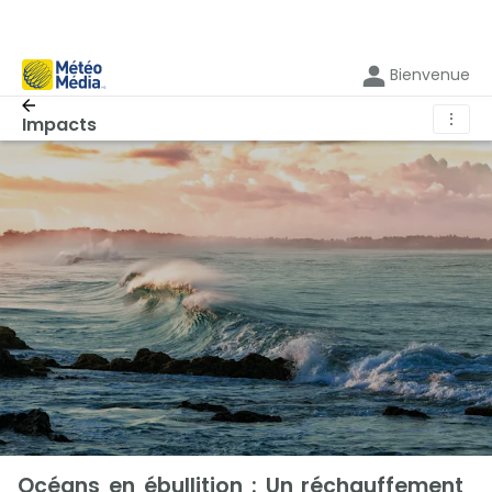
Bienvenue
⋮
Impacts
Océans en ébullition : Un réchauffement