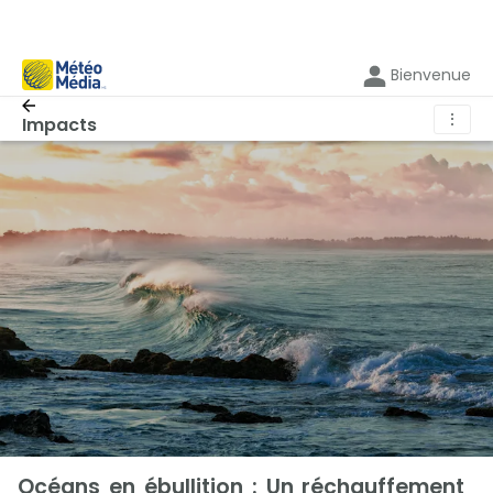
Bienvenue
⋮
Impacts
Océans en ébullition : Un réchauffement