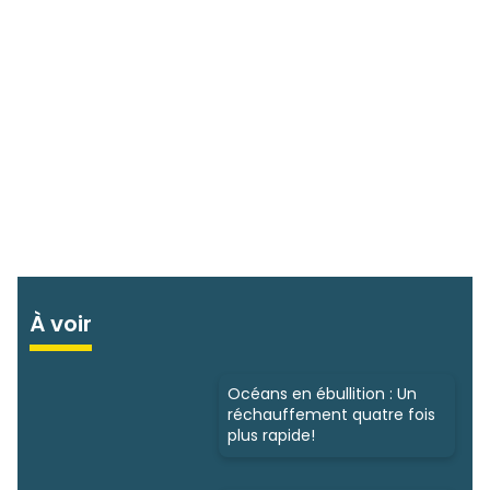
À voir
Océans en ébullition : Un
réchauffement quatre fois
plus rapide!