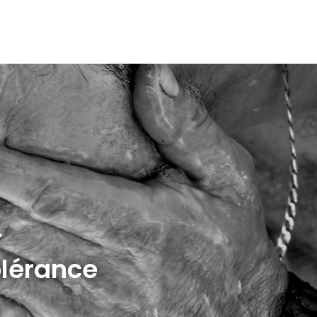
r
olérance