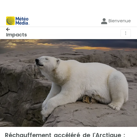
Bienvenue
⋮
Impacts
Réchauffement accéléré de l'Arctique :