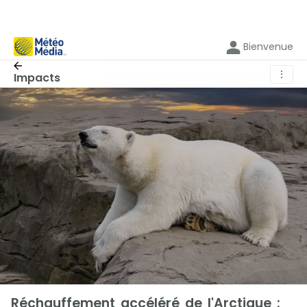
Bienvenue
⋮
Impacts
Réchauffement accéléré de l'Arctique :