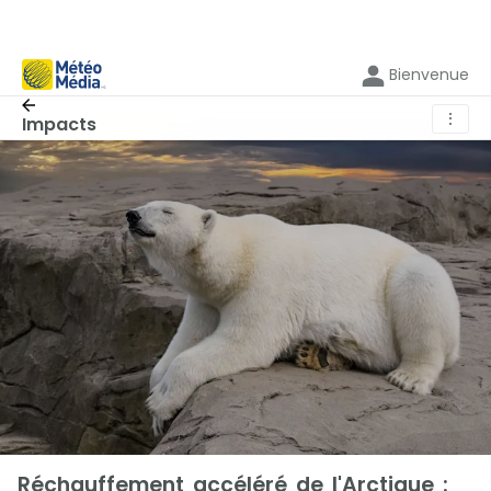
Bienvenue
⋮
Impacts
Réchauffement accéléré de l'Arctique :