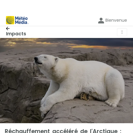
Bienvenue
⋮
Impacts
Réchauffement accéléré de l'Arctique :