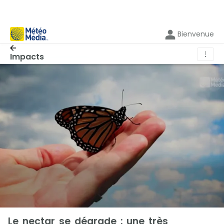
Bienvenue
⋮
Impacts
Le nectar se dégrade : une très