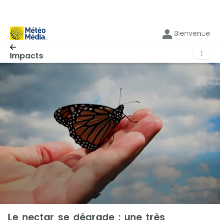
Bienvenue
⋮
Impacts
Le nectar se dégrade : une très